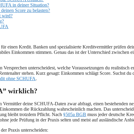
HUFA in deiner Situation?
 deinen Score zu belasten?
t wird?
g?
CHUFA
r einen Kredit. Banken und spezialisierte Kreditvermittler prüfen dein
stabiles Einkommen stimmen. Genau das ist der Unterschied zwischen 
ren Versprechen unterscheidest, welche Voraussetzungen du realistisch 
im Rentenalter stehen. Kurz gesagt: Einkommen schlägt Score. Suchst du
edit ohne SCHUFA
.
A” wirklich?
n Vermittler deine SCHUFA-Daten zwar abfragt, einen bestehenden nega
n Einkommen die Rückzahlung wahrscheinlich machen. Das unterschei
fung bleibt trotzdem Pflicht. Nach
§505a BGB
muss jeder deutsche Kre
hne jede Prüfung in der Praxis selten und meist auf ausländische Anbie
 der Praxis unterscheiden: