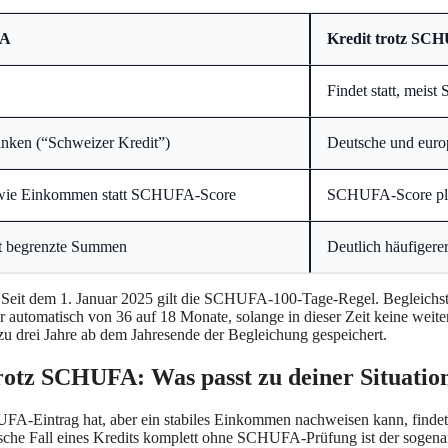
FA
Kredit trotz SC
Findet statt, meis
anken (“Schweizer Kredit”)
Deutsche und euro
n wie Einkommen statt SCHUFA-Score
SCHUFA-Score plu
st begrenzte Summen
Deutlich häufigerer,
: Seit dem 1. Januar 2025 gilt die SCHUFA-100-Tage-Regel. Begleichs
r automatisch von 36 auf 18 Monate, solange in dieser Zeit keine weit
 zu drei Jahre ab dem Jahresende der Begleichung gespeichert.
otz SCHUFA: Was passt zu deiner Situatio
HUFA-Eintrag hat, aber ein stabiles Einkommen nachweisen kann, fin
sische Fall eines Kredits komplett ohne SCHUFA-Prüfung ist der sogen