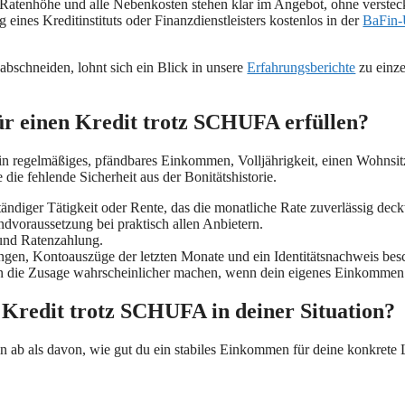
, Ratenhöhe und alle Nebenkosten stehen klar im Angebot, ohne verst
eines Kreditinstituts oder Finanzdienstleisters kostenlos in der
BaFin-
 abschneiden, lohnt sich ein Blick in unsere
Erfahrungsberichte
zu einze
ür einen Kredit trotz SCHUFA erfüllen?
in regelmäßiges, pfändbares Einkommen, Volljährigkeit, einen Wohnsi
e fehlende Sicherheit aus der Bonitätshistorie.
tändiger Tätigkeit oder Rente, das die monatliche Rate zuverlässig deck
dvoraussetzung bei praktisch allen Anbietern.
und Ratenzahlung.
gen, Kontoauszüge der letzten Monate und ein Identitätsnachweis bes
 die Zusage wahrscheinlicher machen, wenn dein eigenes Einkommen a
 Kredit trotz SCHUFA in deiner Situation?
 als davon, wie gut du ein stabiles Einkommen für deine konkrete L