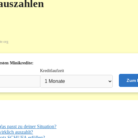
 auszahlen
te.org
besten Minikredite:
Kreditlaufzeit
Zum K
 passt zu deiner Situation?
irklich auszahlt?
trotz SCHUFA erfüllen?