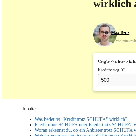
wirklich
Max Benz
Gründer von minikredi
Vergleiche hier die 
Kreditbetrag (€)
Inhalte
Was bedeutet "Kredit trotz SCHUFA" wirklich?
Kredit ohne SCHUFA oder Kredit trotz SCHUFA: Was
Woran erkennst du, ob ein Anbieter trotz SCHUFA w
Welche Voraussetzungen musst du für einen Kredit 