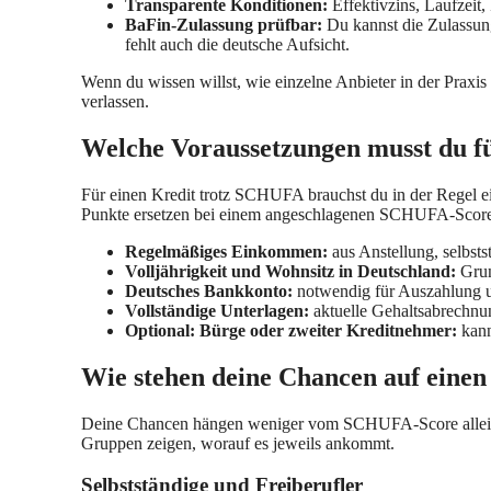
Transparente Konditionen:
Effektivzins, Laufzeit
BaFin-Zulassung prüfbar:
Du kannst die Zulassung 
fehlt auch die deutsche Aufsicht.
Wenn du wissen willst, wie einzelne Anbieter in der Praxis
verlassen.
Welche Voraussetzungen musst du f
Für einen Kredit trotz SCHUFA brauchst du in der Regel e
Punkte ersetzen bei einem angeschlagenen SCHUFA-Score di
Regelmäßiges Einkommen:
aus Anstellung, selbsts
Volljährigkeit und Wohnsitz in Deutschland:
Grun
Deutsches Bankkonto:
notwendig für Auszahlung 
Vollständige Unterlagen:
aktuelle Gehaltsabrechnun
Optional: Bürge oder zweiter Kreditnehmer:
kann
Wie stehen deine Chancen auf einen
Deine Chancen hängen weniger vom SCHUFA-Score allein ab
Gruppen zeigen, worauf es jeweils ankommt.
Selbstständige und Freiberufler