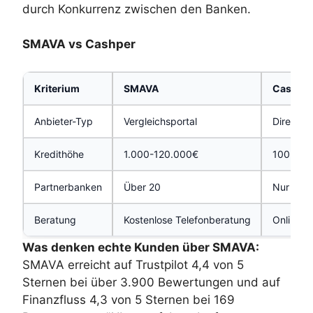
durch Konkurrenz zwischen den Banken.
SMAVA vs Cashper
Kriterium
SMAVA
Cashpe
Anbieter-Typ
Vergleichsportal
Direktan
Kredithöhe
1.000-120.000€
100-1.5
Partnerbanken
Über 20
Nur Nov
Beratung
Kostenlose Telefonberatung
Online-S
Was denken echte Kunden über SMAVA:
SMAVA erreicht auf Trustpilot 4,4 von 5
Sternen bei über 3.900 Bewertungen und auf
Finanzfluss 4,3 von 5 Sternen bei 169