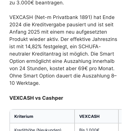
zu 3.000€ beantragen.
VEXCASH (Net-m Privatbank 1891) hat Ende
2024 die Kreditvergabe pausiert und ist seit
Anfang 2025 mit einem neu aufgesetzten
Produkt wieder aktiv. Der effektive Jahreszins
ist mit 14,82% festgelegt, ein SCHUFA-
neutraler Kreditantrag ist möglich. Die Smart
Option ermöglicht eine Auszahlung innerhalb
von 24 Stunden, kostet aber 69€ pro Monat.
Ohne Smart Option dauert die Auszahlung 8–
10 Werktage.
VEXCASH vs Cashper
Kriterium
VEXCASH
Cas
Kredithöhe (Neukunden)
Bis 1.000€
100