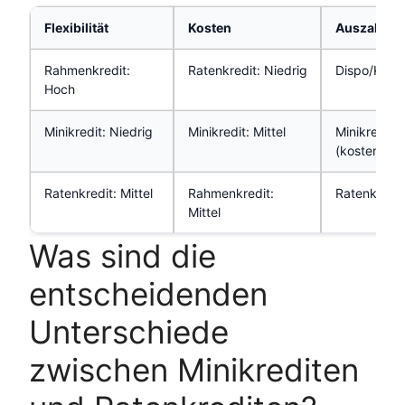
Flexibilität
Kosten
Auszahlun
Rahmenkredit:
Ratenkredit: Niedrig
Dispo/Kredi
Hoch
Minikredit: Niedrig
Minikredit: Mittel
Minikredit:
(kostenpflic
Ratenkredit: Mittel
Rahmenkredit:
Ratenkredit
Mittel
Was sind die
entscheidenden
Unterschiede
zwischen Minikrediten