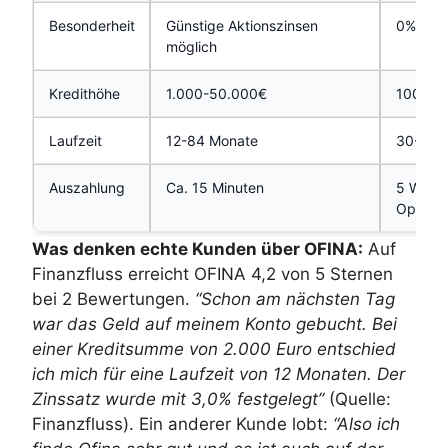
Besonderheit
Günstige Aktionszinsen
0%-Zins
möglich
Kredithöhe
1.000-50.000€
100-1.
Laufzeit
12-84 Monate
30-60 
Auszahlung
Ca. 15 Minuten
5 Werkt
Option)
Was denken echte Kunden über OFINA:
Auf
Finanzfluss erreicht OFINA 4,2 von 5 Sternen
bei 2 Bewertungen.
“Schon am nächsten Tag
war das Geld auf meinem Konto gebucht. Bei
einer Kreditsumme von 2.000 Euro entschied
ich mich für eine Laufzeit von 12 Monaten. Der
Zinssatz wurde mit 3,0% festgelegt”
(Quelle:
Finanzfluss). Ein anderer Kunde lobt:
“Also ich