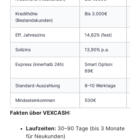
Kredithöhe
Bis 3.000€
Höh
(Bestandskunden)
mög
Eff. Jahreszins
14,82% (fest)
13,
Sollzins
13,90% p.a.
Ca.
Express (innerhalb 24h)
Smart Option:
Sup
69€
Standard-Auszahlung
8–10 Werktage
Ca.
Mindesteinkommen
500€
700
Fakten über VEXCASH:
Laufzeiten:
30–90 Tage (bis 3 Monate
für Neukunden)