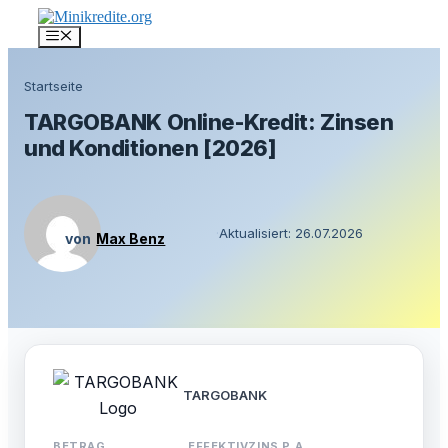
Zum
Inhalt
Menü
springen
Startseite
TARGOBANK Online-Kredit: Zinsen
und Konditionen [2026]
·
Aktualisiert: 26.07.2026
Max Benz
TARGOBANK
BETRAG
EFFEKTIVZINS P.A.